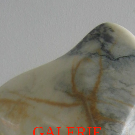
Home
Over Mezelf
fotogalerij
Informatie
Workshop Beeldhouwen
GALERIE