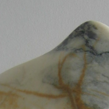
Home
Over Mezelf
fotogalerij
Informatie
Workshop Beeldhouwen