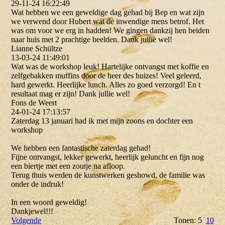
29-11-24
16:22:49
Wat hebben we een geweldige dag gehad bij Bep en wat zijn
we verwend door Hubert wat de inwendige mens betrof. Het
was om voor we erg in hadden! We gingen dankzij hen beiden
naar huis met 2 prachtige beelden. Dank jullie wel!
Lianne Schültze
13-03-24
11:49:01
Wat was de workshop leuk! Hartelijke ontvangst met koffie en
zelfgebakken muffins door de heer des huizes! Veel geleerd,
hard gewerkt. Heerlijke lunch. Alles zo goed verzorgd! En t
resultaat mag er zijn! Dank jullie wel!
Fons de Weert
24-01-24
17:13:57
Zaterdag 13 januari had ik met mijn zoons en dochter een
workshop
We hebben een fantastische zaterdag gehad!
Fijne ontvangst, lekker gewerkt, heerlijk geluncht en fijn nog
een biertje met een zoutje na afloop.
Terug thuis werden de kunstwerken geshowd, de familie was
onder de indruk!
In een woord geweldig!
Dankjewel!!!
Volgende
Tonen: 5
10