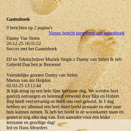
Gastenboek
9 berichten op 2 pagina's
Nieuw bericht toevoegen aan gastenboek
Danny Van Strien
26-12-25
16:31:52
Succes met het Gastenboek
DJ en Tekstschrijver Muziek Single.s Danny van Strien Ik heb
Geleefd Dan ben je Beroemd
Vriendelijke groeten Danny van Strien
Marion van der Heijden
02-02-25
13:12:44
Ik kijk terug op een hele fijne leerzame dag. We werden heel
gastvrij ontvangen en helemaal verwend door Bep en Hubert.
Bep heeft veel ervaring en heeft ons veel geleerd. In 1 dag
hebben we allemaal een heel mooi beeld gemaakt en mee naar
huis kunnen nemen. Ik heb het beeld in de woonkamer staan en
geniet er nog elke dag van. Een aanrader voor een leuke
leerzame en gezellige dag!
Ied en Hans Meurders