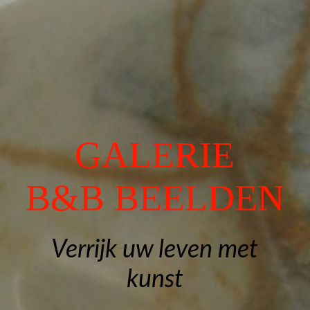
Gedenkbeelden
Exposities
Contact
GALERIE
Gastenboek
B&B BEELDEN
Verrijk uw leven met
kunst