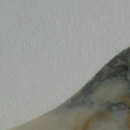
Home
Over Mezelf
fotogalerij
Informatie
Workshop Beeldhouwen