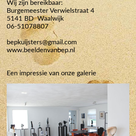
Wij zijn bereikbaar:
Burgemeester Verwielstraat 4
5141 BD Waalwijk
06-51078807
bepkuijsters@gmail.com
www.beeldenvanbep.nl
Een impressie van onze galerie